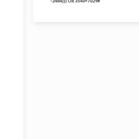
-2484))) OR 3540=7029#