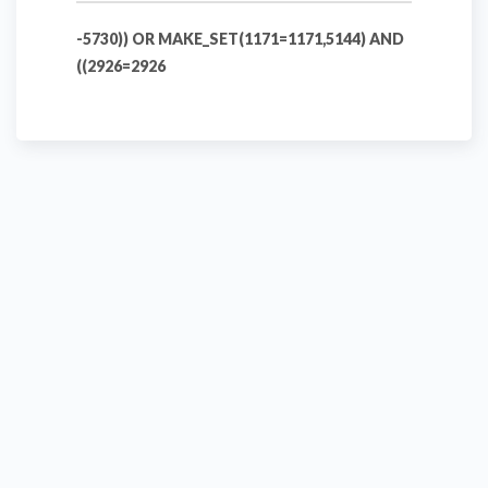
-5730)) OR MAKE_SET(1171=1171,5144) AND
((2926=2926