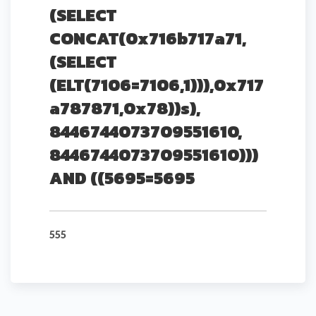
(SELECT
CONCAT(0x716b717a71,
(SELECT
(ELT(7106=7106,1))),0x717
a787871,0x78))s),
8446744073709551610,
8446744073709551610)))
AND ((5695=5695
555