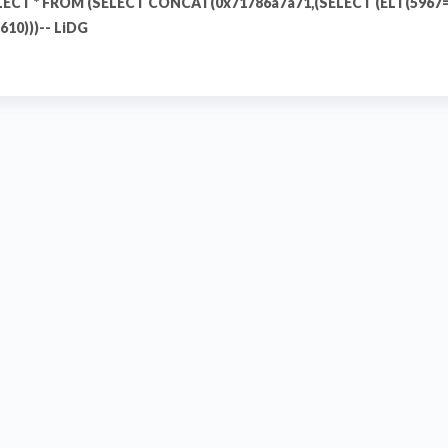
LECT * FROM (SELECT CONCAT(0x71786a7a71,(SELECT (ELT(5967=59
10)))-- LiDG