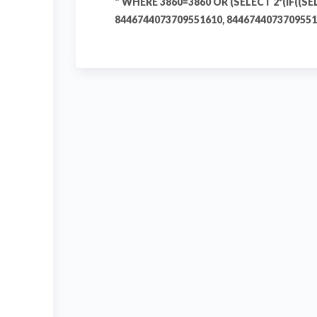
" WHERE 3860=3860 OR (SELECT 2*(IF((SE
8446744073709551610, 84467440737095516