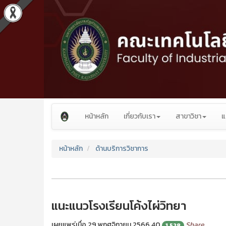
หน้าหลัก
เกี่ยวกับเรา
สาขาวิชา
แ
หน้าหลัก
ด้านบริการวิชาการ
แนะแนวโรงเรียนโค้งไผ่วิทยา
เผยแพร่เมื่อ 29 พฤศจิกายน 2566
40
Share
1,528