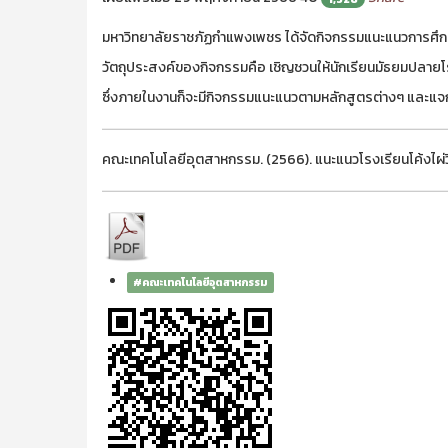
มหาวิทยาลัยราชภัฏกำแพงเพชร ได้จัดกิจกรรมแนะแนวการศึกษ
วัตถุประสงค์ของกิจกรรมคือ เชิญชวนให้นักเรียนมัธยมปลายโ
ซึ่งภายในงานก็จะมีกิจกรรมแนะแนวตามหลักสูตรต่างๆ และแจก
คณะเทคโนโลยีอุตสาหกรรม. (2566). แนะแนวโรงเรียนโค้งไผ่ว
#คณะเทคโนโลยีอุตสาหกรรม