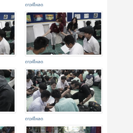
ดาวห์โหลด
ดาวห์โหลด
ดาวห์โหลด