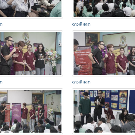
ลด
ดาวห์โหลด
ลด
ดาวห์โหลด