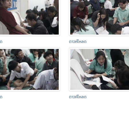
ลด
ดาวห์โหลด
ลด
ดาวห์โหลด