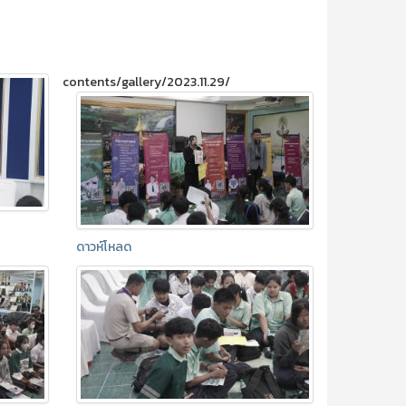
contents/gallery/2023.11.29/
ดาวห์โหลด