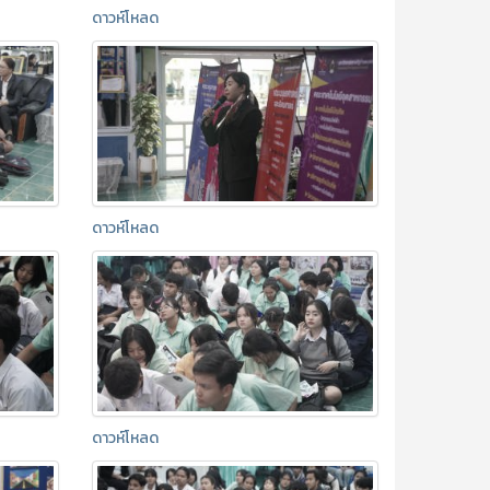
ดาวห์โหลด
ดาวห์โหลด
ดาวห์โหลด