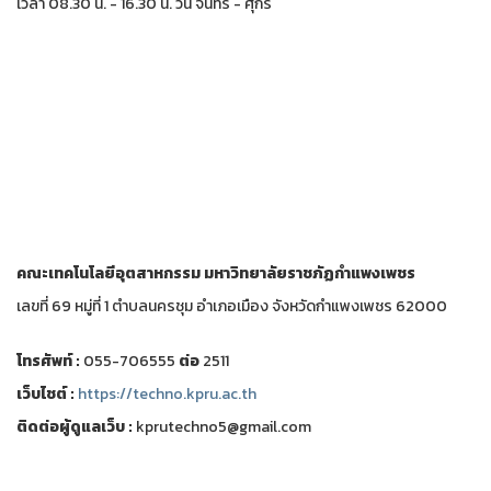
เวลา 08.30 น. - 16.30 น. วัน จันทร์ - ศุกร์
คณะเทคโนโลยีอุตสาหกรรม
มหาวิทยาลัยราชภัฏกำแพงเพชร
เลขที่ 69 หมู่ที่ 1 ตำบลนครชุม อำเภอเมือง จังหวัดกำแพงเพชร 62000
โทรศัพท์ :
055-706555
ต่อ
2511
เว็บไชต์ :
https://techno.kpru.ac.th
ติดต่อผู้ดูแลเว็บ :
kprutechno5@gmail.com