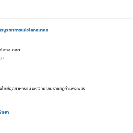
่การบูรณาการแห่งโลกอนาคต
ห่งโลกอนาคต
2"
คโนโลยีอุตสาหกรรม มหาวิทยาลัยราชภัฏกำแพงเพชร
พิทยา