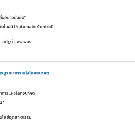
่นอย่างยั่งยืน"
ัตโนมัติ (Automatic Control)
ยราชภัฏกำแพงเพชร
่การบูรณาการแห่งโลกอนาคต
รณาการแห่งโลกอนาคต
2"
โนโลยีอุตสาหกรรม