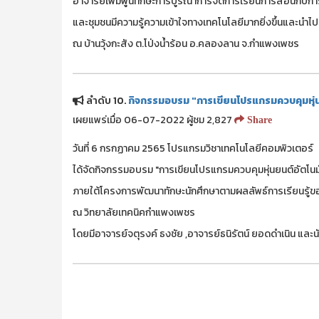
อาจารย์เพิ่มพูนทักษะการบูรณาการจัดการเรียนการสอนกับกา
และชุมชนมีความรู้ความเข้าใจทางเทคโนโลยีมากยิ่งขึ้นและนำไป
ณ บ้านวุ้งกะสัง ต.โป่งน้ำร้อน อ.คลองลาน จ.กำแพงเพชร
ลำดับ 10.
กิจกรรมอบรม "การเขียนโปรแกรมควบคุมหุ่น
เผยแพร่เมื่อ 06-07-2022 ผู้ชม 2,827
Share
วันที่ 6 กรกฏาคม 2565 โปรแกรมวิชาเทคโนโลยีคอมพิวเตอร์
ได้จัดกิจกรรมอบรม "การเขียนโปรแกรมควบคุมหุ่นยนต์อัตโนมั
ภายใต้โครงการพัฒนาทักษะนักศึกษาตามผลลัพธ์การเรียนรู้ข
ณ วิทยาลัยเทคนิคกำแพงเพชร
โดยมีอาจารย์จตุรงค์ ธงชัย ,อาจารย์ธนิรัตน์ ยอดดำเนิน แล