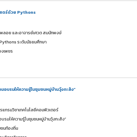
สตร์ด้วย Pythons
ุตรพลอย และอาจารย์เศวต สมนักพงษ์
 Pythons ระดับมัธยมศึกษา
แพงเพชร
บรมให้ความรู้ในชุมชนหมู่บ้านวุ้งกะสัง”
าโปรแกรมวิชาเทคโนโลยีคอมพิวเตอร์
รมให้ความรู้ในชุมชนหมู่บ้านวุ้งกะสัง”
มชนท้องถิ่น