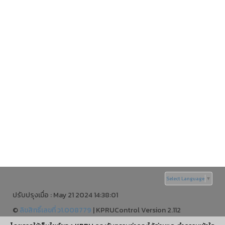
Select Language
▼
ปรับปรุงเมื่อ : May 21 2024 14:38:01
©
ลิขสิทธิ์เลขที่ ว1.008779
|
KPRUControl Version 2.112