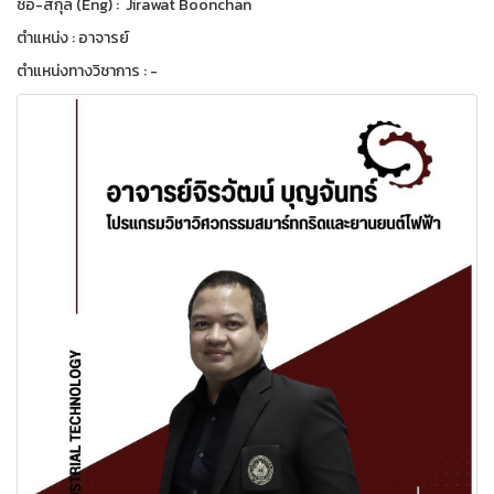
ชื่อ-สกุล (Eng) : Jirawat Boonchan
ตำแหน่ง : อาจารย์
ตำแหน่งทางวิชาการ : -