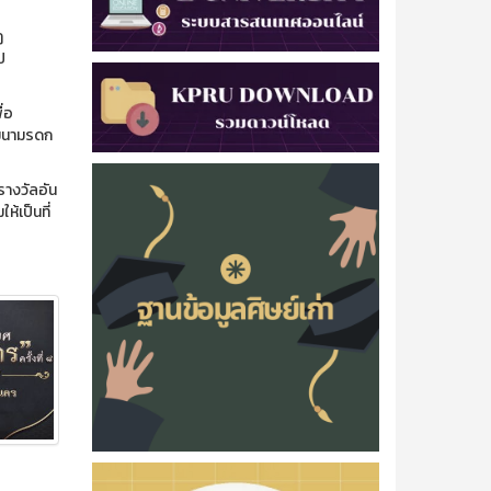
ฏ
ป
่อ
ัฒนามรดก
รางวัลอัน
้เป็นที่