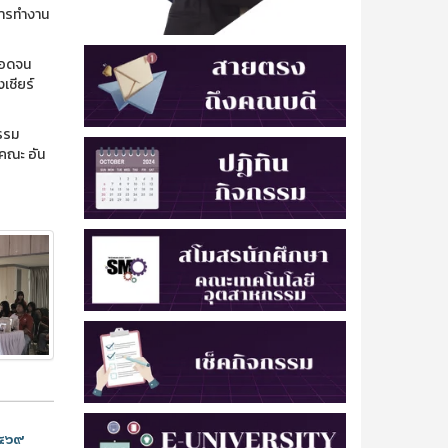
การทำงาน
ตลอดจน
เชียร์
กรรม
บคณะ อัน
๒๕๖๙