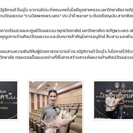
ณัฐธิกานต์ ปิ่นจุไร อาจารย์ประจำคณะเทคโนโลยีอุตสาหกรรม มหาวิทยาลัยราชภั
เด่นทางวัฒนธรรม "รางวัลเพชรพระนคร" ประจำปี ๒๕๖๙ ระดับเหรียญเงิน สาขาศิล
อาคารเรียนรวมและศูนย์วัฒนธรรม (พุทธวิชชาลัย) มหาวิทยาลัยราชภัฏพระนคร เพื
สร้างคุณูปการด้านศิลปวัฒนธรรม และมีบทบาทสำคัญในการอนุรักษ์ สืบสาน และพ
สดงความยินดีกับผู้ช่วยศาสตราจารย์ ดร.ณัฐธิกานต์ ปิ่นจุไร ในโอกาสได้รับ
าวิทยาลัย ตลอดจนเป็นแบบอย่างที่ดีในการสร้างสรรค์ผลงานด้านศิลปวัฒนธรรมให