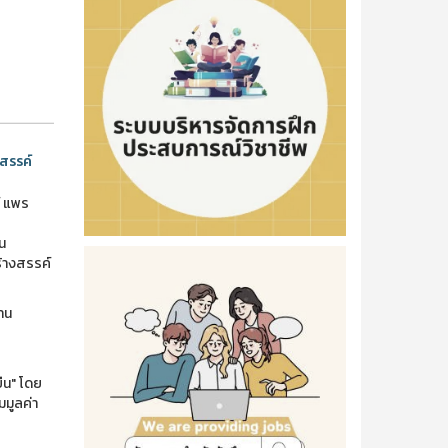
สรรค์
์ แพร
น
ร้างสรรค์
าน
ืน" โดย
มมูลค่า