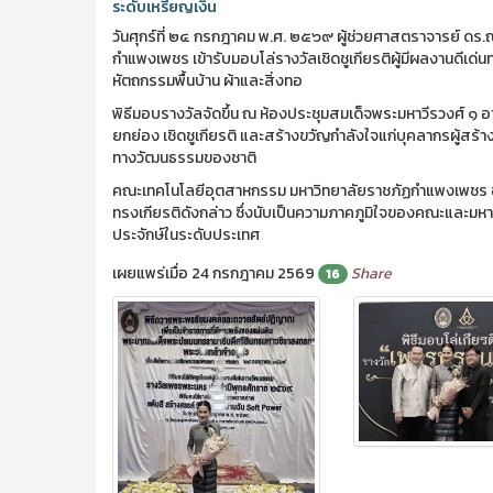
ระดับเหรียญเงิน
วันศุกร์ที่ ๒๔ กรกฎาคม พ.ศ. ๒๕๖๙ ผู้ช่วยศาสตราจารย์ ดร.
กำแพงเพชร เข้ารับมอบโล่รางวัลเชิดชูเกียรติผู้มีผลงานดี
หัตถกรรมพื้นบ้าน ผ้าและสิ่งทอ
พิธีมอบรางวัลจัดขึ้น ณ ห้องประชุมสมเด็จพระมหาวีรวงศ์ ๑ 
ยกย่อง เชิดชูเกียรติ และสร้างขวัญกำลังใจแก่บุคลากรผู้
ทางวัฒนธรรมของชาติ
คณะเทคโนโลยีอุตสาหกรรม มหาวิทยาลัยราชภัฏกำแพงเพชร ขอแ
ทรงเกียรติดังกล่าว ซึ่งนับเป็นความภาคภูมิใจของคณะและมห
ประจักษ์ในระดับประเทศ
เผยแพร่เมื่อ 24 กรกฎาคม 2569
Share
16