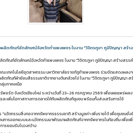
ิตภัณฑ์อัตลักษณ์จังหวัดกำแพงเพชร ในงาน "วิจิตรภูษา ภูมิปัญญา สร้าง
ภัณฑ์อัตลักษณ์จังหวัดกำแพงเพชร ในงาน "วิจิตรภูษา ภูมิปัญญา สร้างสรรค
 คณะเทคโนโลยีอุตสาหกรรม มหาวิทยาลัยราชภัฏกำแพงเพชร ร่วมจัดแสดงผลงา
ิตภัณฑ์ผ้าย้อมสีธรรมชาติจากยางต้นกล้วยไข่ ในงาน "วิจิตรภูษา ภูมิปัญญา ส
ลุ่มภาคเหนือ
อร์พอร์ต จังหวัดเชียงใหม่ ระหว่างวันที่ 23–26 กรกฎาคม 2569 เพื่อเผยแพร่ผลง
ู้และเพิ่มโอกาสทางการตลาดให้กับผลิตภัณฑ์ชุมชน พร้อมทั้งส่งเสริมการใช้
 "นวัตกรรมสิ่งทอจากทรัพยากรธรรมชาติ สร้างมูลค่า เพิ่มรายได้ เพื่อชุมชนยั่งย
ด้านการออกแบบและนวัตกรรมมาพัฒนาผลิตภัณฑ์จากทรัพยากรในท้องถิ่น เพื่อเพิ่
สู่การยอมรับในวงกว้าง