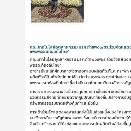
คณะเทคโนโลยีอุตสาหกรรม มรภ.กำแพงเพชร ร่วมจัดแสดงผล
แพรพรรณท้องถิ่นไทย"
คณะเทคโนโลยีอุตสาหกรรม มรภ.กำแพงเพชร ร่วมจัดแสดงผลิต
พรรณท้องถิ่นไทย"
อาจารย์และนักศึกษาสาขาวิชาออกแบบผลิตภัณฑ์และกราฟิก
ผลิตภัณฑ์สินค้าอัตลักษณ์จังหวัดกำแพงเพชร ภายใต้ผลงาน ผล
แพรพรรณท้องถิ่นไทย" ซึ่งดำเนินงานโดยมหาวิทยาลัยราชภัฏก
การจัดแสดงผลงานจัดขึ้น ณ ศูนย์การค้าเซ็นทรัล เชียงใหม่ แ
นวัตกรรมสิ่งทอที่ต่อยอดจากภูมิปัญญาท้องถิ่น สร้างการรับร
ทรัพยากรธรรมชาติอย่างคุ้มค่าและยั่งยืน
การเข้าร่วมจัดแสดงผลงานในครั้งนี้เป็นส่วนหนึ่งของ โครงการ
มหาวิทยาลัยราชภัฏกำแพงเพชร ซึ่งมุ่งเน้นการนำองค์ความรู้
สินค้า สร้างรายได้ให้แก่ชุมชน และยกระดับผลิตภัณฑ์ท้องถิ่น