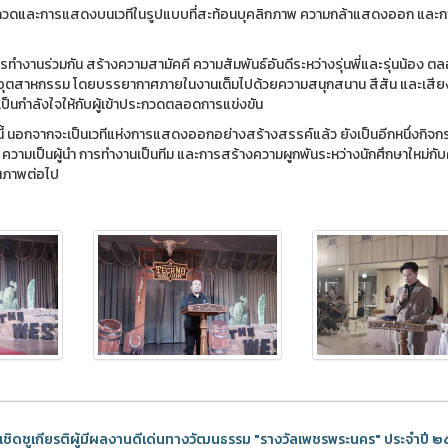
กวดและการแสดงบนเวทีในรูปแบบที่สะท้อนบุคลิกภาพ ความกล้าแสดงออก และ
ู้การทำงานร่วมกัน สร้างความสามัคคี ความสัมพันธ์อันดีระหว่างรุ่นพี่และรุ่นน้อง 
ีอุตสาหกรรม โดยบรรยากาศภายในงานเต็มไปด้วยความสนุกสนาน สีสัน และเสียง
มเป็นกำลังใจให้กับผู้เข้าประกวดตลอดการแข่งขัน
ี้ นอกจากจะเป็นเวทีแห่งการแสดงออกอย่างสร้างสรรค์แล้ว ยังเป็นอีกหนึ่งกิจ
วามเป็นผู้นำ การทำงานเป็นทีม และการสร้างความผูกพันระหว่างนักศึกษาใหม่กั
ุณภาพต่อไป
วัลเชิดชูเกียรติผู้มีผลงานดีเด่นทางวัฒนธรรม "รางวัลเพชรพระนคร" ประจำปี 