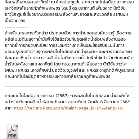
ร้อนพลังงานแสงอาทิตย์" ณ ห้องประชุมชั้น 2 คณะเทคโนโลยีอุตสาหกรรม
มหาวิทยาลัยราชภัฏกำแพงเพชร โดยมี ดร.ชนากานต์ เพิ่มฉลาด นักวิจัย
อาวุโส ศูนย์เชี่ยวชาญนวัตกรรมพลังงานสะอาดและสิ่งแวดล้อม (ศนพ.)
เป็นวิทยากร
-----------
สำหรับโครงการดังกล่าว ประกอบด้วย การถ่ายทอดองค์ความรู้ เรื่องการ
ผลิตไบโอดีเซลจากน้ำมันพืชใช้แล้วร่วมกับชุดผลิตน้ำร้อนพลังงานแสง
อาทิตย์ การถอดบทเรียน การระดมความคิดเห็นและข้อเสนอแนะในการ
ปรับปรุงองค์ความรู้การผลิตไบโอดีเซลจากน้ำมันพืชฯ และการร่วมวิพากษ์
ข้อเสนอเชิงนโยบาย การผลิตไบโอดีเซลจากน้ำมันพืชใช้แล้วร่วมกับชุดผลิต
น้ำร้อนพลังงานแสงอาทิตย์ โดย ดร.ชนากานต์ เพิ่มฉลาด นักวิจัยอาวุโส
(ศนพ.) ผศ.ดร.เสาวลักษณ์ ยอดวิญญูวงศ์ และ ผศ.ดร.จารุกิตติ์ พิบูลนฤดม
คณะเทคโนโลยีอุตสาหกรรม มหาวิทยาลัยราชภัฏกำแพงเพชร
คณะเทคโนโลยีอุตสาหกรรม. (2567). การผลิตไบโอดีเซลจากน้ำมันพืชใช้
แล้วร่วมกับชุดผลิตน้ำร้อนพลังงานแสงอาทิตย์. สืบค้น 6 สิงหาคม 2569,
จาก
https://techno.kpru.ac.th/main/?page_id=176&lang=TH