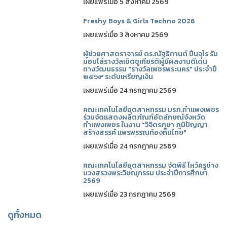
เผยแพร่เมื่อ 5 สิงหาคม 2569
Freshy Boys & Girls Techno 2026
เผยแพร่เมื่อ 3 สิงหาคม 2569
ผู้ช่วยศาสตราจารย์ ดร.ณัฐธิกานต์ ปิ่นจุไร รับ
มอบโล่รางวัลเชิดชูเกียรติผู้มีผลงานดีเด่น
ทางวัฒนธรรม "รางวัลเพชรพระนคร" ประจำปี
๒๕๖๙ ระดับเหรียญเงิน
เผยแพร่เมื่อ 24 กรกฎาคม 2569
คณะเทคโนโลยีอุตสาหกรรม มรภ.กำแพงเพชร
ร่วมจัดแสดงผลิตภัณฑ์อัตลักษณ์จังหวัด
กำแพงเพชร ในงาน "วิจิตรภูษา ภูมิปัญญา
สร้างสรรค์ แพรพรรณท้องถิ่นไทย"
เผยแพร่เมื่อ 24 กรกฎาคม 2569
คณะเทคโนโลยีอุตสาหกรรม จัดพิธี ไหว้ครูช่าง
บวงสรวงพระวิษณุกรรม ประจำปีการศึกษา
2569
เผยแพร่เมื่อ 23 กรกฎาคม 2569
ดูทั้งหมด