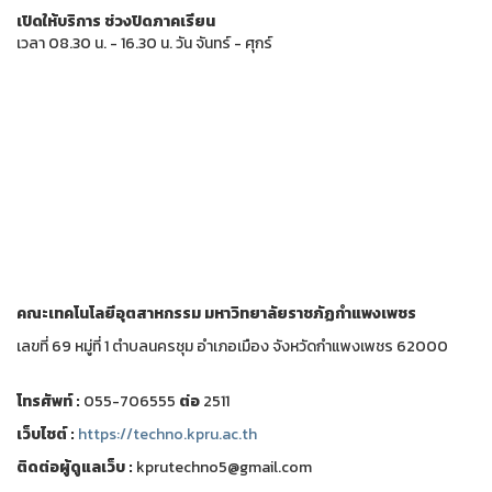
เปิดให้บริการ ช่วงปิดภาคเรียน
เวลา 08.30 น. - 16.30 น. วัน จันทร์ - ศุกร์
คณะเทคโนโลยีอุตสาหกรรม
มหาวิทยาลัยราชภัฏกำแพงเพชร
เลขที่ 69 หมู่ที่ 1 ตำบลนครชุม อำเภอเมือง จังหวัดกำแพงเพชร 62000
โทรศัพท์ :
055-706555
ต่อ
2511
เว็บไชต์ :
https://techno.kpru.ac.th
ติดต่อผู้ดูแลเว็บ :
kprutechno5@gmail.com